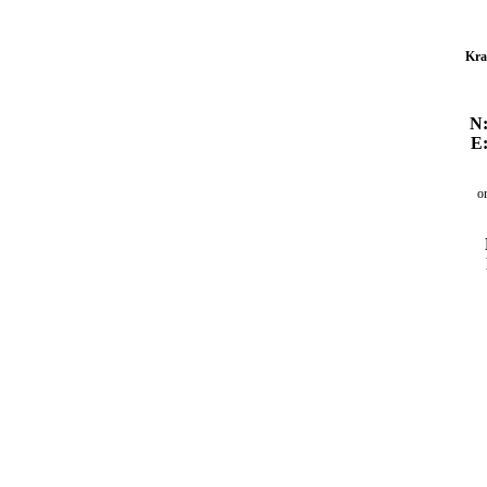
Kra
N:
E:
o