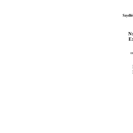
Szydłó
N:
E:
o