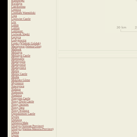
Kurozwęki
Kwidzyn
Lanckorona
Legnica
Lidzbark Warmiński
Lipa
Lipowiec Castle
Liw
Lubin
Lublin
Lubliniec
Lwówek Śląski
Łęczyca
Łodygowice
Łupki (Wleński Gródek)
Maciejowa (Jelenia Góra)
Malbork
Melsztyn
Melsztyn Castle
Mieroszów
Międzygórz
Międzylesie
Międzyrzecz
Mirów
Mirów Castle
Modła
Mokrsko Górne
Myślenice
Nawojowa
Nidzica
Nieborów
Niedzica
Niesytno Castle
Nowy Dwór Castle
Nowy Jasiniec
Nowy Sącz
Nowy Wiśnicz
Ogrodzieniec Castle
Ojców
Oleśnica
Oleśnica Mała
Olsztyn (Silesian Province)
Olsztyn (Warmia-Masuria Province)
Oława
Opole