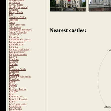
Grodziec Castle
Gryf Castle
Gryfów Śląski
Grzędy (Wojaczów)
Grzmiąca
Henry's Castle
Iłża
Janowice Wielkie
Janowiec
Jawor
Jelcz-Laskowice
Jelenia Góra
Nearest castles:
Jelenia Góra-Sobieszów
Jeżów (Wilczyska)
Jędrzychów
Kamieniec
Kamieniec Ząbkowicki
Kamienna Góra
Karpień Castle
Karpniki
Karpno (Lądek Zdrój)
W
Kazimierz Dolny
Kąty Wrocławskie
Kętrzyn
Kliczków
Kłaczyna
Kłodzko
Koło
Konradów Castle
Kozienice
Kozłówka
Koźmin Wielkopolski
Kożuchów
Kórnik
Kraków
Kraków
Kraków – Branice
Krasków
Krąg
Krobielowice
Krosno Odrzańskie
Krupe
Krzyżtopór Castle
Książ Castle
Borzy
Książ Wielki