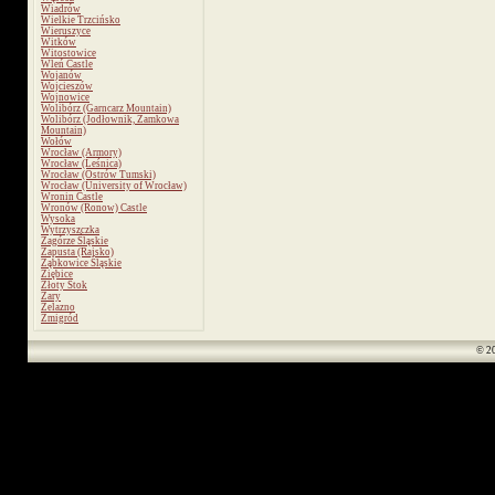
Wiadrów
Wielkie Trzcińsko
Wieruszyce
Witków
Witostowice
Wleń Castle
Wojanów
Wojcieszów
Wojnowice
Wolibórz (Garncarz Mountain)
Wolibórz (Jodłownik, Zamkowa
Mountain)
Wołów
Wrocław (Armory)
Wrocław (Leśnica)
Wrocław (Ostrów Tumski)
Wrocław (University of Wrocław)
Wronin Castle
Wronów (Ronow) Castle
Wysoka
Wytrzyszczka
Zagórze Śląskie
Zapusta (Rajsko)
Ząbkowice Śląskie
Ziębice
Złoty Stok
Żary
Żelazno
Żmigród
© 2