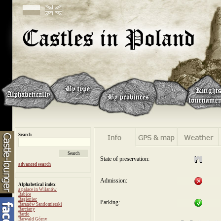
Search
State of preservation:
advanced search
Admission:
Alphabetical index
a palace in Wilanów
Babice
Bagieniec
Parking:
Baranów Sandomierski
Barciany
Bardo
Barwałd Górny