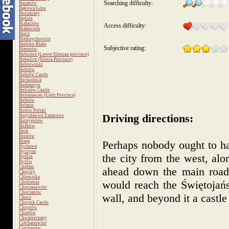
Searching difficulty:
Baszków
Bąkowa Góra
Besiekiery
Będzin
Białaczów
Access difficulty:
Białawoda
Biecz
Biedrzychowice
Bielsko-Biała
Subjective rating:
Bierutów
Bobolice (Lower Silesian province)
Bobolice (Silesia Province)
Bobrowniki
Bobrów
Bobrów Castle
Bochotnica
Bodzentyn
Bolczów Castle
Bolesławiec (Łódz Province)
Bolków
Bolmin
Borów Polski
Driving directions:
Borysławice Zamkowe
Borzygniew
Bożków
Brok
Bronów
Brzeg
Perhaps nobody ought to ha
Bychawa
Byczyna
the city from the west, al
Bydlin
Bytów
Chełmo
ahead down the main road.
Chęciny
Chlewiska
would reach the Świętojańsk
Chobienia
Chocianowiec
Chocianów
wall, and beyond it a castle
Chocz
Chojnik Castle
Chojnów
Chudów
Chwarszczany
Ciechanowice
Ciechanów