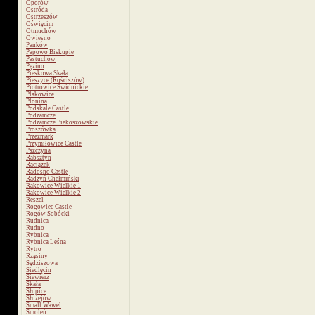
Oporów
Ostróda
Ostrzeszów
Oświęcim
Otmuchów
Owiesno
Panków
Papowo Biskupie
Pastuchów
Pęzino
Pieskowa Skała
Pieszyce (Rościszów)
Piotrowice Świdnickie
Płakowice
Płonina
Podskale Castle
Podzamcze
Podzamcze Piekoszowskie
Proszówka
Przezmark
Przymiłowice Castle
Pszczyna
Rabsztyn
Raciążek
Radosno Castle
Radzyń Chełmiński
Rakowice Wielkie 1
Rakowice Wielkie 2
Reszel
Rogowiec Castle
Rogów Sobócki
Rudnica
Rudno
Rybnica
Rybnica Leśna
Rytro
Rząsiny
Sędziszowa
Siedlęcin
Siewierz
Skała
Słupice
Służejów
Small Wawel
Smoleń