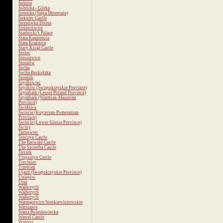
Sobota
Sobótka - Górka
Sobótka (Ślęża Mountain)
Sokolec Castle
Sosnówka Dolna
Sośnicowice
Stadnicki’s Palace
Stara Kamienica
Stara Kraśnica
Stary Książ Castle
Stolec
Stoszowice
Stoszów
Sucha
Sucha Beskidzka
Szreńsk
Szydłowiec
Szydłów (Świętokrzyskie Province)
Szymbark (Lesser Poland Province)
Szymbark (Warmian-Masurian
Province)
Świdnica
Świecie (Kuyavian-Pomeranian
Province)
Świecie (Lower Silesia Province)
Świny
Tarnowiec
Tenczyn Castle
The Barwałd Castle
The Szczerba Castle
Toszek
Tropsztyn Castle
Trzciniec
Trzebień
Ujazd (Świętokrzyskie Province)
Uniejów
Uraz
Wałbrzych
Wałbrzych
Wałbrzych
Warmątowice Sienkiewiczowskie
Warszawa
Warta Bolesławiecka
Wawel Castle
Wąsosz