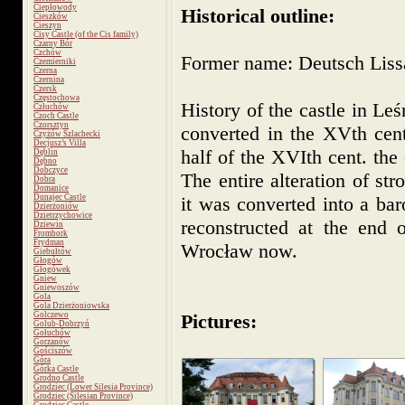
Ciepłowody
Historical outline:
Cieszków
Cieszyn
Cisy Castle (of the Cis family)
Czarny Bór
Czchów
Former name: Deutsch Liss
Czemierniki
Czerna
Czernina
Czersk
Częstochowa
History of the castle in Le
Człuchów
Czoch Castle
Czorsztyn
converted in the XVth cent.
Czyżów Szlachecki
Decjusz’s Villa
half of the XVIth cent. the
Dęblin
Dębno
Dobczyce
The entire alteration of st
Dobra
Domanice
Dunajec Castle
it was converted into a ba
Dzierżoniów
Dzietrzychowice
reconstructed at the end 
Dziewin
Frombork
Frydman
Wrocław now.
Giebułtów
Głogów
Głogówek
Gniew
Gniewoszów
Gola
Gola Dzierżoniowska
Golczewo
Pictures:
Golub-Dobrzyń
Gołuchów
Gorzanów
Gościszów
Góra
Górka Castle
Grodno Castle
Grodziec (Lower Silesia Province)
Grodziec (Silesian Province)